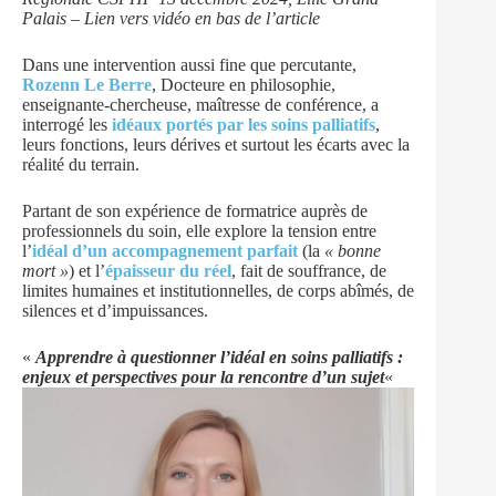
Palais – Lien vers vidéo en bas de l’article
Dans une intervention aussi fine que percutante,
Rozenn Le Berre
, Docteure en philosophie,
enseignante-chercheuse, maîtresse de conférence, a
interrogé les
idéaux portés par les soins palliatifs
,
leurs fonctions, leurs dérives et surtout les écarts avec la
réalité du terrain.
Partant de son expérience de formatrice auprès de
professionnels du soin, elle explore la tension entre
l’
idéal d’un accompagnement
parfait
(la
« bonne
mort »
) et l’
épaisseur du réel
, fait de souffrance, de
limites humaines et institutionnelles, de corps abîmés, de
silences et d’impuissances.
«
Apprendre à questionner l’idéal en soins palliatifs :
enjeux et perspectives pour la rencontre d’un sujet
«