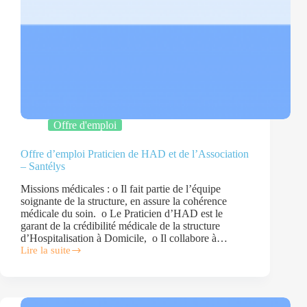
Offre d'emploi
Offre d’emploi Praticien de HAD et de l’Association
– Santélys
Missions médicales : o Il fait partie de l’équipe
soignante de la structure, en assure la cohérence
médicale du soin. o Le Praticien d’HAD est le
garant de la crédibilité médicale de la structure
d’Hospitalisation à Domicile, o Il collabore à…
Lire la suite
Offre
d’emploi
Praticien
de
HAD