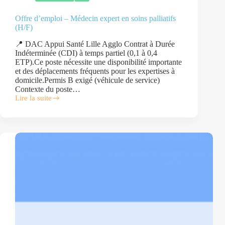
Offre d’emploi – Médecin expert en soins palliatifs
(H/F)
📍 DAC Appui Santé Lille Agglo Contrat à Durée
Indéterminée (CDI) à temps partiel (0,1 à 0,4
ETP).Ce poste nécessite une disponibilité importante
et des déplacements fréquents pour les expertises à
domicile.Permis B exigé (véhicule de service)
Contexte du poste…
Lire la suite
Offre
d’emploi
–
Médecin
expert
en
soins
palliatifs
(H/F)