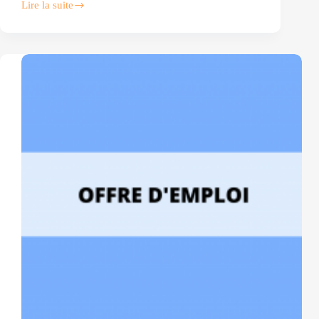
Lire la suite
Offre
d’emploi
–
Praticien
HAD
Filière
palliative
(H/F)