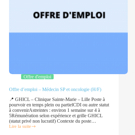
Offre d'emploi
Offre d’emploi – Médecin SP et oncologie (H/F)
📍 GHICL – Clinique Sainte-Marie – Lille Poste à
pourvoir en temps plein ou partielCDI ou autre statut
à convenirAstreintes : environ 1 semaine sur 4 à
5Rémunération selon expérience et grille GHICL
(statut privé non lucratif) Contexte du poste…
Lire la suite
Offre
d’emploi