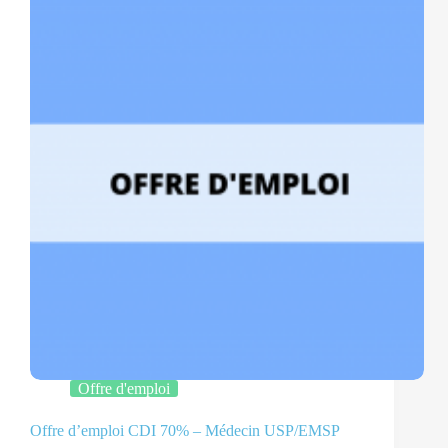
et
de
l’Association
–
Santélys
Offre d'emploi
Offre d’emploi CDI 70% – Médecin USP/EMSP