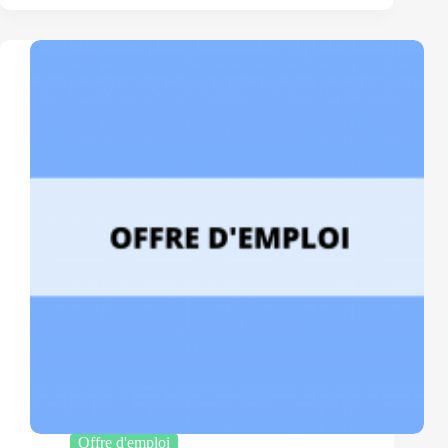
–
Médecin
SP
et
oncologie
(H/F)
Offre d'emploi