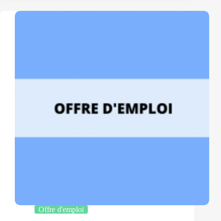
Médecin
soins
palliatifs
(H/F)
Offre d'emploi