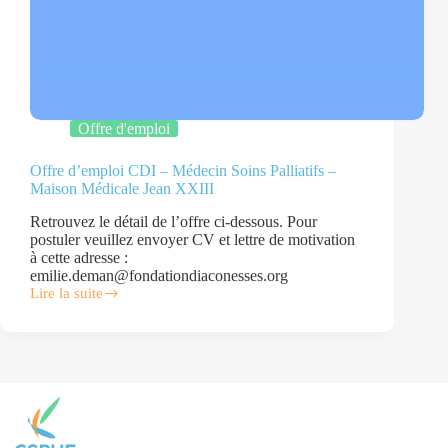
Offre d'emploi
Offre d’emploi CDI – Médecin Soins Palliatifs –
Maison Médicale Jean XXIII
Retrouvez le détail de l’offre ci-dessous. Pour
postuler veuillez envoyer CV et lettre de motivation
à cette adresse :
emilie.deman@fondationdiaconesses.org
Lire la suite
Offre
d’emploi
CDI
–
Médecin
Soins
Palliatifs
–
Maison