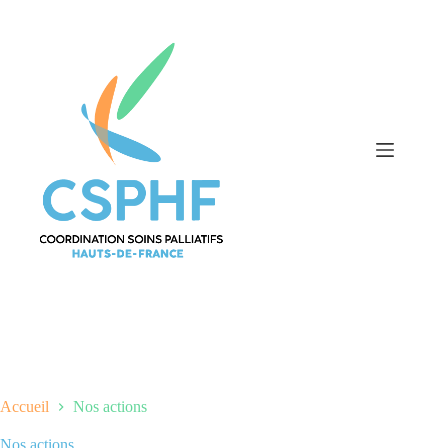
Passer
au
contenu
Accueil
Nos actions
Nos actions