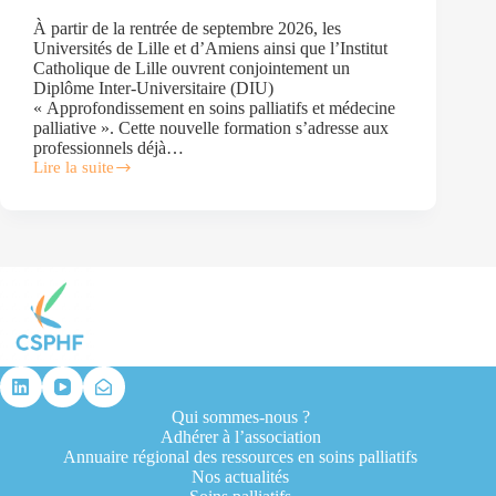
À partir de la rentrée de septembre 2026, les
Universités de Lille et d’Amiens ainsi que l’Institut
Catholique de Lille ouvrent conjointement un
Diplôme Inter-Universitaire (DIU)
« Approfondissement en soins palliatifs et médecine
palliative ». Cette nouvelle formation s’adresse aux
professionnels déjà…
Lire la suite
Ouverture
du
premier
DIU
«Approfondissement
en
soins
palliatifs
et
médecine
palliative
»
dans
Qui sommes-nous ?
les
Adhérer à l’association
Hauts-
Annuaire régional des ressources en soins palliatifs
de-
Nos actualités
France