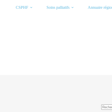
Passer
au
CSPHF
Soins palliatifs
Annuaire régio
contenu
Aucun