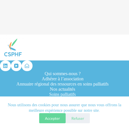
résultat
Qui sommes-nous ?
Adhérer à l’association
Annuaire régional des ressources en soins palliatifs
Nos actualités
Soins palliatifs
Formation et recherche
Ressources professionnelles
Nous utilisons des cookies pour nous assurer que nous vous offrons la
Contacts
meilleure expérience possible sur notre site.
Accepter
Refuser
Tous droits réservés © 2026 - CSPHF - Réalisé par l'agence
Let it be