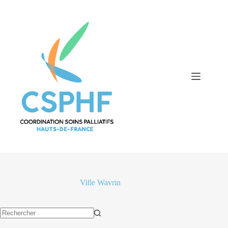
Passer
au
contenu
Ville
Wavrin
Aucun