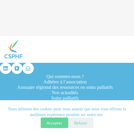
résultat
Qui sommes-nous ?
Adhérer à l’association
Annuaire régional des ressources en soins palliatifs
Nos actualités
Soins palliatifs
Formation et recherche
Ressources professionnelles
Nous utilisons des cookies pour nous assurer que nous vous offrons la
Contacts
meilleure expérience possible sur notre site.
Accepter
Refuser
Tous droits réservés © 2026 - CSPHF - Réalisé par l'agence
Let it be