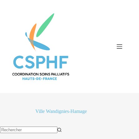
Passer
au
contenu
Ville
Wandignies-Hamage
Aucun