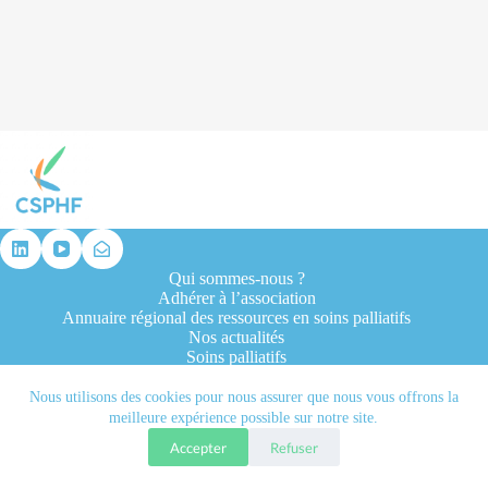
résultat
Qui sommes-nous ?
Adhérer à l’association
Annuaire régional des ressources en soins palliatifs
Nos actualités
Soins palliatifs
Formation et recherche
Ressources professionnelles
Nous utilisons des cookies pour nous assurer que nous vous offrons la
Contacts
meilleure expérience possible sur notre site.
Accepter
Refuser
Tous droits réservés © 2026 - CSPHF - Réalisé par l'agence
Let it be