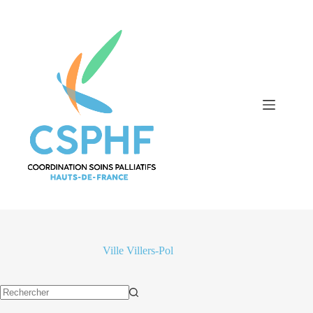
Passer
au
contenu
Ville
Villers-Pol
Aucun