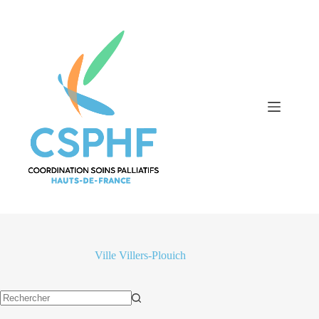
Passer
au
contenu
Ville
Villers-Plouich
Aucun