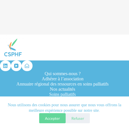
résultat
Qui sommes-nous ?
Adhérer à l’association
Annuaire régional des ressources en soins palliatifs
Nos actualités
Soins palliatifs
Formation et recherche
Ressources professionnelles
Nous utilisons des cookies pour nous assurer que nous vous offrons la
Contacts
meilleure expérience possible sur notre site.
Accepter
Refuser
Tous droits réservés © 2026 - CSPHF - Réalisé par l'agence
Let it be