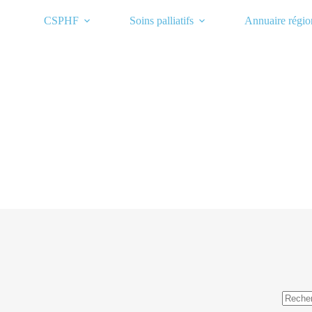
Passer
au
CSPHF
Soins palliatifs
Annuaire régio
contenu
Aucun