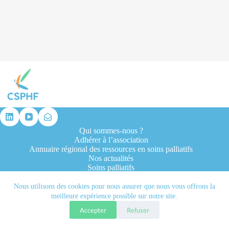
résultat
Qui sommes-nous ?
Adhérer à l’association
Annuaire régional des ressources en soins palliatifs
Nos actualités
Soins palliatifs
Formation et recherche
Ressources professionnelles
Nous utilisons des cookies pour nous assurer que nous vous offrons la
Contacts
meilleure expérience possible sur notre site.
Accepter
Refuser
Tous droits réservés © 2026 - CSPHF - Réalisé par l'agence
Let it be