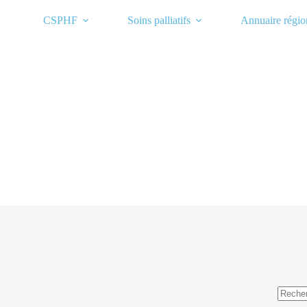
Passer
au
CSPHF
Soins palliatifs
Annuaire régio
contenu
Aucun