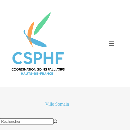
Passer
au
contenu
Ville
Somain
Aucun