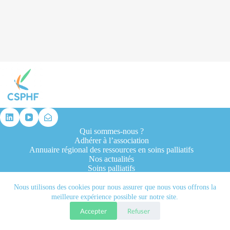
résultat
Qui sommes-nous ?
Adhérer à l’association
Annuaire régional des ressources en soins palliatifs
Nos actualités
Soins palliatifs
Formation et recherche
Ressources professionnelles
Nous utilisons des cookies pour nous assurer que nous vous offrons la
Contacts
meilleure expérience possible sur notre site.
Accepter
Refuser
Tous droits réservés © 2026 - CSPHF - Réalisé par l'agence
Let it be