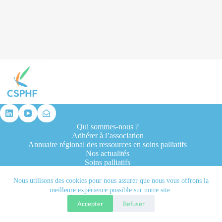
résultat
Qui sommes-nous ?
Adhérer à l’association
Annuaire régional des ressources en soins palliatifs
Nos actualités
Soins palliatifs
Formation et recherche
Ressources professionnelles
Nous utilisons des cookies pour nous assurer que nous vous offrons la
Contacts
meilleure expérience possible sur notre site.
Accepter
Refuser
Tous droits réservés © 2026 - CSPHF - Réalisé par l'agence
Let it be