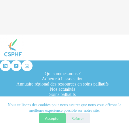
résultat
Qui sommes-nous ?
Adhérer à l’association
Annuaire régional des ressources en soins palliatifs
Nos actualités
Soins palliatifs
Formation et recherche
Ressources professionnelles
Nous utilisons des cookies pour nous assurer que nous vous offrons la
Contacts
meilleure expérience possible sur notre site.
Accepter
Refuser
Tous droits réservés © 2026 - CSPHF - Réalisé par l'agence
Let it be