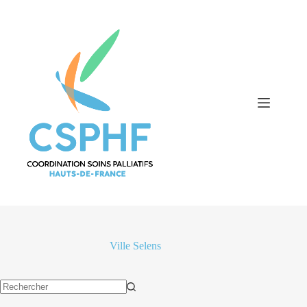
Passer
au
contenu
Ville
Selens
Aucun