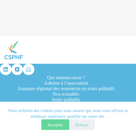
résultat
Qui sommes-nous ?
Adhérer à l’association
Annuaire régional des ressources en soins palliatifs
Nos actualités
Soins palliatifs
Formation et recherche
Ressources professionnelles
Nous utilisons des cookies pour nous assurer que nous vous offrons la
Contacts
meilleure expérience possible sur notre site.
Accepter
Refuser
Tous droits réservés © 2026 - CSPHF - Réalisé par l'agence
Let it be