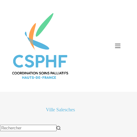
Passer
au
contenu
Ville
Salesches
Aucun