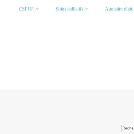
Passer
au
CSPHF
Soins palliatifs
Annuaire régio
contenu
Aucun