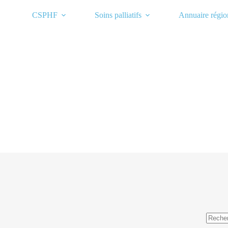
Passer
au
CSPHF
Soins palliatifs
Annuaire régio
contenu
Aucun