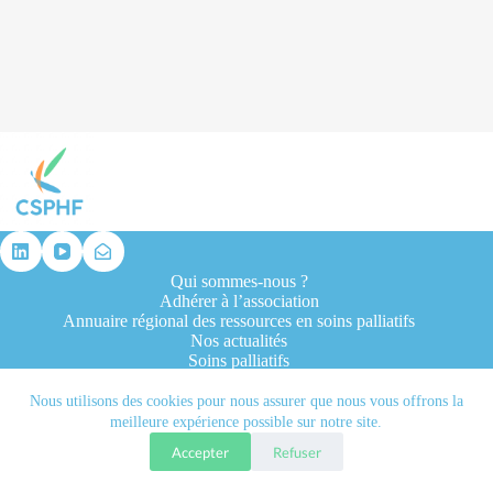
résultat
Qui sommes-nous ?
Adhérer à l’association
Annuaire régional des ressources en soins palliatifs
Nos actualités
Soins palliatifs
Formation et recherche
Ressources professionnelles
Nous utilisons des cookies pour nous assurer que nous vous offrons la
Contacts
meilleure expérience possible sur notre site.
Accepter
Refuser
Tous droits réservés © 2026 - CSPHF - Réalisé par l'agence
Let it be