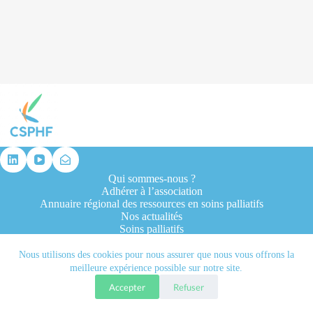
résultat
Qui sommes-nous ?
Adhérer à l’association
Annuaire régional des ressources en soins palliatifs
Nos actualités
Soins palliatifs
Formation et recherche
Ressources professionnelles
Nous utilisons des cookies pour nous assurer que nous vous offrons la
Contacts
meilleure expérience possible sur notre site.
Accepter
Refuser
Tous droits réservés © 2026 - CSPHF - Réalisé par l'agence
Let it be