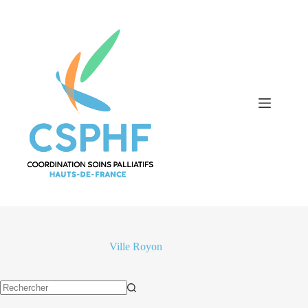
Passer
au
contenu
Ville
Royon
Aucun