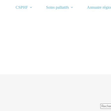
Passer
au
CSPHF
Soins palliatifs
Annuaire régio
contenu
Aucun