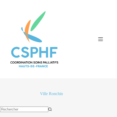
Passer
au
contenu
Ville
Ronchin
Aucun