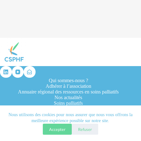
résultat
Qui sommes-nous ?
Adhérer à l’association
Annuaire régional des ressources en soins palliatifs
Nos actualités
Soins palliatifs
Formation et recherche
Ressources professionnelles
Nous utilisons des cookies pour nous assurer que nous vous offrons la
Contacts
meilleure expérience possible sur notre site.
Accepter
Refuser
Tous droits réservés © 2026 - CSPHF - Réalisé par l'agence
Let it be