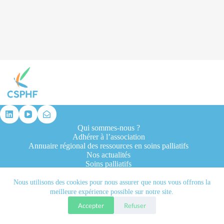
résultat
Qui sommes-nous ?
Adhérer à l’association
Annuaire régional des ressources en soins palliatifs
Nos actualités
Soins palliatifs
Formation et recherche
Ressources professionnelles
Nous utilisons des cookies pour nous assurer que nous vous offrons la
Contacts
meilleure expérience possible sur notre site.
Accepter
Refuser
Tous droits réservés © 2026 - CSPHF - Réalisé par l'agence
Let it be