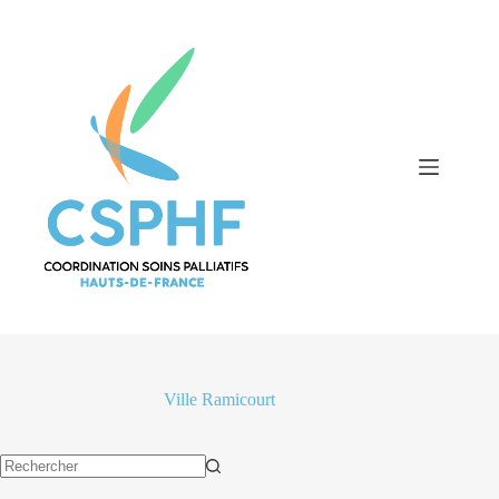
Passer
au
contenu
Ville
Ramicourt
Aucun