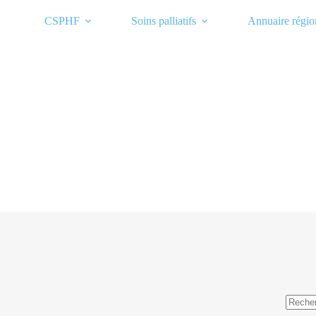
Passer
au
CSPHF
Soins palliatifs
Annuaire régio
contenu
Aucun