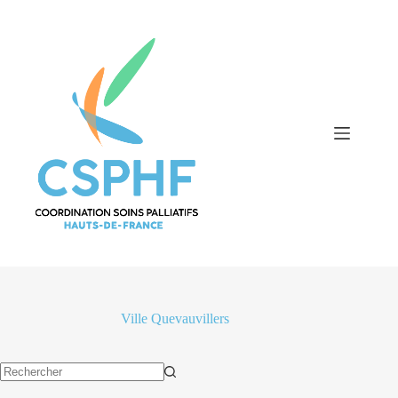
Passer
au
contenu
Ville
Quevauvillers
Aucun