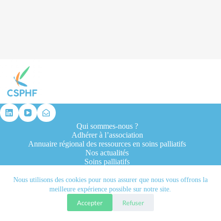
résultat
Qui sommes-nous ?
Adhérer à l’association
Annuaire régional des ressources en soins palliatifs
Nos actualités
Soins palliatifs
Formation et recherche
Ressources professionnelles
Nous utilisons des cookies pour nous assurer que nous vous offrons la
Contacts
meilleure expérience possible sur notre site.
Accepter
Refuser
Tous droits réservés © 2026 - CSPHF - Réalisé par l'agence
Let it be