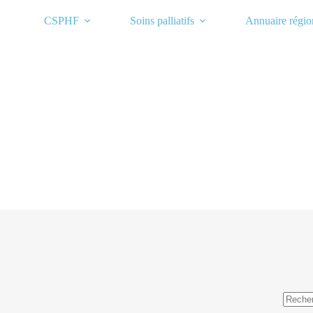
Passer
au
CSPHF
Soins palliatifs
Annuaire régio
contenu
Aucun