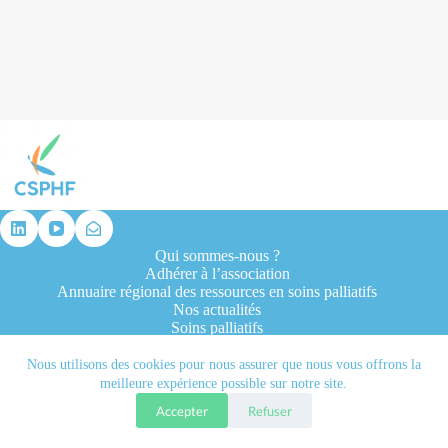
résultat
Qui sommes-nous ?
Adhérer à l’association
Annuaire régional des ressources en soins palliatifs
Nos actualités
Soins palliatifs
Formation et recherche
Ressources professionnelles
Nous utilisons des cookies pour nous assurer que nous vous offrons la
Contacts
meilleure expérience possible sur notre site.
Accepter
Refuser
Tous droits réservés © 2026 - CSPHF - Réalisé par l'agence
Let it be