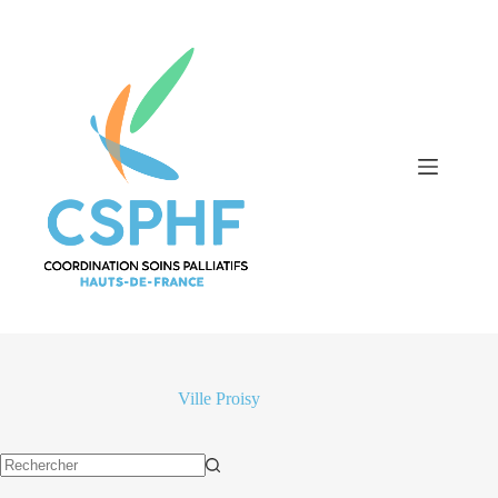
Passer
au
contenu
Ville
Proisy
Aucun