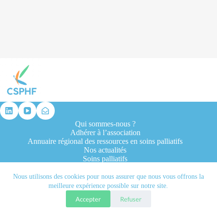
résultat
Qui sommes-nous ?
Adhérer à l’association
Annuaire régional des ressources en soins palliatifs
Nos actualités
Soins palliatifs
Formation et recherche
Ressources professionnelles
Nous utilisons des cookies pour nous assurer que nous vous offrons la
Contacts
meilleure expérience possible sur notre site.
Accepter
Refuser
Tous droits réservés © 2026 - CSPHF - Réalisé par l'agence
Let it be