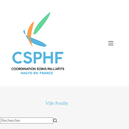
Passer
au
contenu
Ville
Pouilly
Aucun