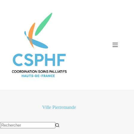
Passer
au
contenu
Ville
Pierremande
Aucun