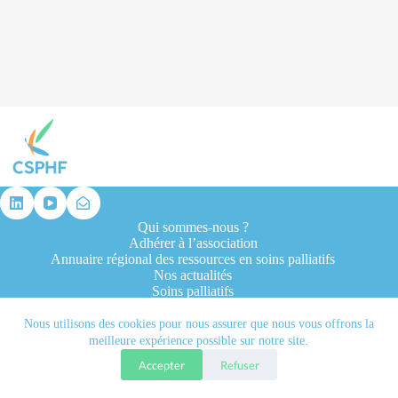
résultat
Qui sommes-nous ?
Adhérer à l’association
Annuaire régional des ressources en soins palliatifs
Nos actualités
Soins palliatifs
Formation et recherche
Ressources professionnelles
Nous utilisons des cookies pour nous assurer que nous vous offrons la
Contacts
meilleure expérience possible sur notre site.
Accepter
Refuser
Tous droits réservés © 2026 - CSPHF - Réalisé par l'agence
Let it be