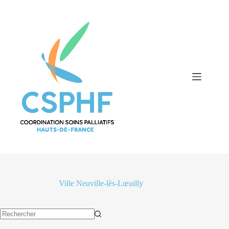
Passer
au
contenu
Ville
Neuville-lès-Lœuilly
Aucun