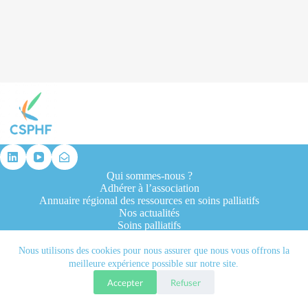
résultat
Qui sommes-nous ?
Adhérer à l’association
Annuaire régional des ressources en soins palliatifs
Nos actualités
Soins palliatifs
Formation et recherche
Ressources professionnelles
Nous utilisons des cookies pour nous assurer que nous vous offrons la
Contacts
meilleure expérience possible sur notre site.
Accepter
Refuser
Tous droits réservés © 2026 - CSPHF - Réalisé par l'agence
Let it be