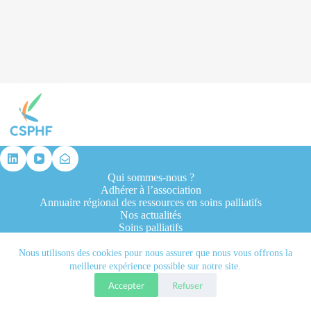
résultat
Qui sommes-nous ?
Adhérer à l’association
Annuaire régional des ressources en soins palliatifs
Nos actualités
Soins palliatifs
Formation et recherche
Ressources professionnelles
Nous utilisons des cookies pour nous assurer que nous vous offrons la
Contacts
meilleure expérience possible sur notre site.
Accepter
Refuser
Tous droits réservés © 2026 - CSPHF - Réalisé par l'agence
Let it be