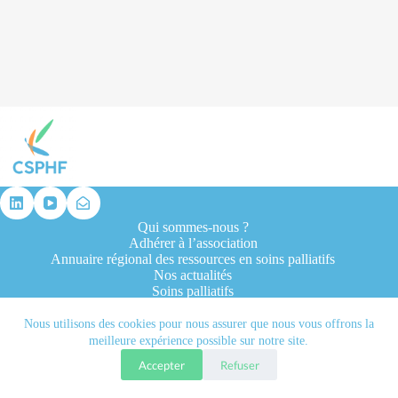
résultat
Qui sommes-nous ?
Adhérer à l’association
Annuaire régional des ressources en soins palliatifs
Nos actualités
Soins palliatifs
Formation et recherche
Ressources professionnelles
Nous utilisons des cookies pour nous assurer que nous vous offrons la
Contacts
meilleure expérience possible sur notre site.
Accepter
Refuser
Tous droits réservés © 2026 - CSPHF - Réalisé par l'agence
Let it be