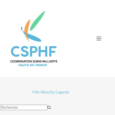
Passer
au
contenu
Ville
Monchy-Lagache
Aucun