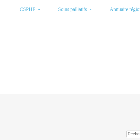
Passer
au
CSPHF
Soins palliatifs
Annuaire régio
contenu
Aucun