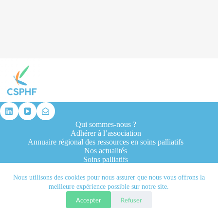
résultat
Qui sommes-nous ?
Adhérer à l’association
Annuaire régional des ressources en soins palliatifs
Nos actualités
Soins palliatifs
Formation et recherche
Ressources professionnelles
Nous utilisons des cookies pour nous assurer que nous vous offrons la
Contacts
meilleure expérience possible sur notre site.
Accepter
Refuser
Tous droits réservés © 2026 - CSPHF - Réalisé par l'agence
Let it be