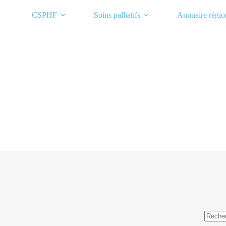
Passer
au
CSPHF
Soins palliatifs
Annuaire régio
contenu
Aucun