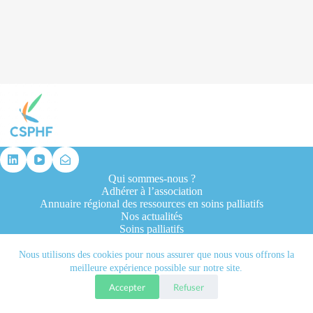
résultat
Qui sommes-nous ?
Adhérer à l’association
Annuaire régional des ressources en soins palliatifs
Nos actualités
Soins palliatifs
Formation et recherche
Ressources professionnelles
Nous utilisons des cookies pour nous assurer que nous vous offrons la
Contacts
meilleure expérience possible sur notre site.
Accepter
Refuser
Tous droits réservés © 2026 - CSPHF - Réalisé par l'agence
Let it be