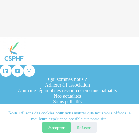
résultat
Qui sommes-nous ?
Adhérer à l’association
Annuaire régional des ressources en soins palliatifs
Nos actualités
Soins palliatifs
Formation et recherche
Ressources professionnelles
Nous utilisons des cookies pour nous assurer que nous vous offrons la
Contacts
meilleure expérience possible sur notre site.
Accepter
Refuser
Tous droits réservés © 2026 - CSPHF - Réalisé par l'agence
Let it be