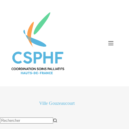
Passer
au
contenu
Ville
Gouzeaucourt
Aucun