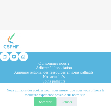
résultat
Qui sommes-nous ?
Adhérer à l’association
Annuaire régional des ressources en soins palliatifs
Nos actualités
Soins palliatifs
Formation et recherche
Ressources professionnelles
Nous utilisons des cookies pour nous assurer que nous vous offrons la
Contacts
meilleure expérience possible sur notre site.
Accepter
Refuser
Tous droits réservés © 2026 - CSPHF - Réalisé par l'agence
Let it be