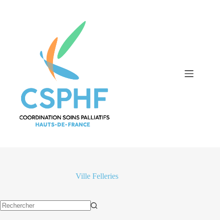
Passer
au
contenu
Ville
Felleries
Aucun