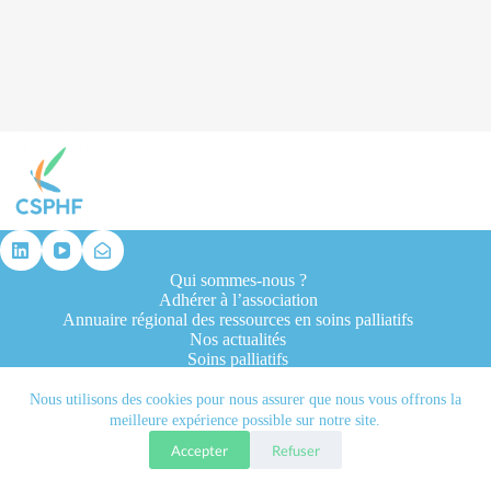
résultat
Qui sommes-nous ?
Adhérer à l’association
Annuaire régional des ressources en soins palliatifs
Nos actualités
Soins palliatifs
Formation et recherche
Ressources professionnelles
Nous utilisons des cookies pour nous assurer que nous vous offrons la
Contacts
meilleure expérience possible sur notre site.
Accepter
Refuser
Tous droits réservés © 2026 - CSPHF - Réalisé par l'agence
Let it be