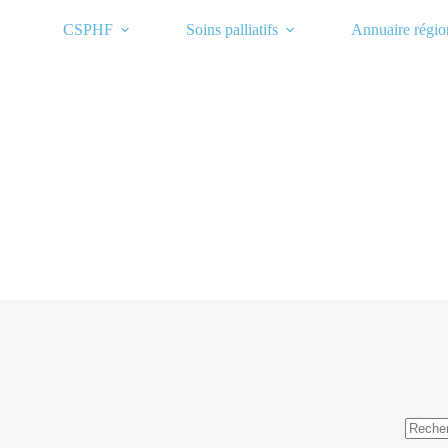
Passer
au
CSPHF
Soins palliatifs
Annuaire régio
contenu
Aucun