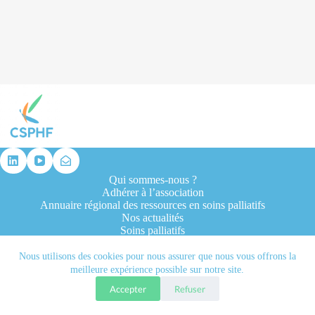
résultat
Qui sommes-nous ?
Adhérer à l’association
Annuaire régional des ressources en soins palliatifs
Nos actualités
Soins palliatifs
Formation et recherche
Ressources professionnelles
Nous utilisons des cookies pour nous assurer que nous vous offrons la
Contacts
meilleure expérience possible sur notre site.
Accepter
Refuser
Tous droits réservés © 2026 - CSPHF - Réalisé par l'agence
Let it be