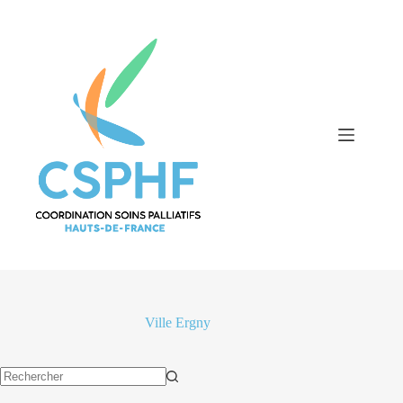
Passer
au
contenu
Ville
Ergny
Aucun