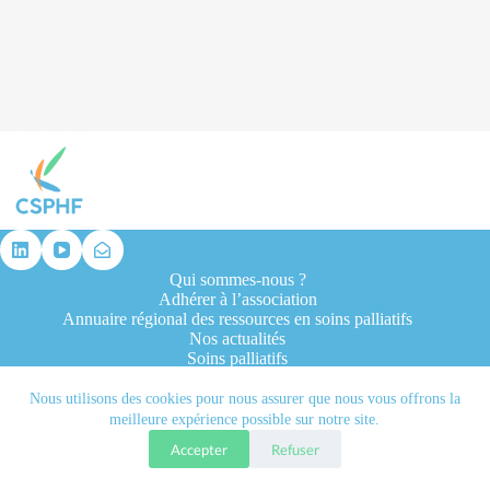
résultat
Qui sommes-nous ?
Adhérer à l’association
Annuaire régional des ressources en soins palliatifs
Nos actualités
Soins palliatifs
Formation et recherche
Ressources professionnelles
Nous utilisons des cookies pour nous assurer que nous vous offrons la
Contacts
meilleure expérience possible sur notre site.
Accepter
Refuser
Tous droits réservés © 2026 - CSPHF - Réalisé par l'agence
Let it be