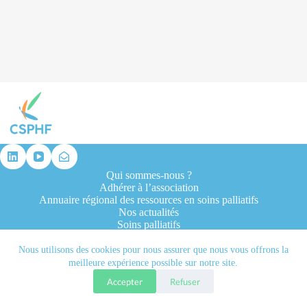
résultat
Qui sommes-nous ?
Adhérer à l’association
Annuaire régional des ressources en soins palliatifs
Nos actualités
Soins palliatifs
Formation et recherche
Ressources professionnelles
Nous utilisons des cookies pour nous assurer que nous vous offrons la
Contacts
meilleure expérience possible sur notre site.
Accepter
Refuser
Tous droits réservés © 2026 - CSPHF - Réalisé par l'agence
Let it be