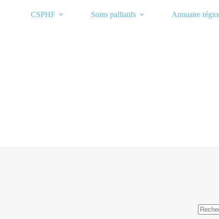
Passer
au
CSPHF
Soins palliatifs
Annuaire régio
contenu
Aucun