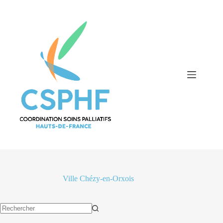
Passer
au
contenu
Ville
Chézy-en-Orxois
Aucun