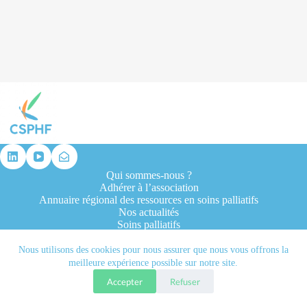
résultat
Qui sommes-nous ?
Adhérer à l’association
Annuaire régional des ressources en soins palliatifs
Nos actualités
Soins palliatifs
Formation et recherche
Ressources professionnelles
Nous utilisons des cookies pour nous assurer que nous vous offrons la
Contacts
meilleure expérience possible sur notre site.
Accepter
Refuser
Tous droits réservés © 2026 - CSPHF - Réalisé par l'agence
Let it be