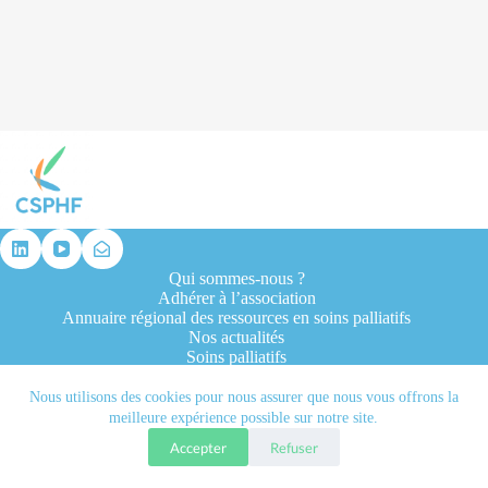
résultat
Qui sommes-nous ?
Adhérer à l’association
Annuaire régional des ressources en soins palliatifs
Nos actualités
Soins palliatifs
Formation et recherche
Ressources professionnelles
Nous utilisons des cookies pour nous assurer que nous vous offrons la
Contacts
meilleure expérience possible sur notre site.
Accepter
Refuser
Tous droits réservés © 2026 - CSPHF - Réalisé par l'agence
Let it be