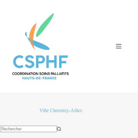
Passer
au
contenu
Ville
Chermizy-Ailles
Aucun