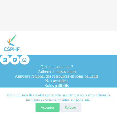
résultat
Qui sommes-nous ?
Adhérer à l’association
Annuaire régional des ressources en soins palliatifs
Nos actualités
Soins palliatifs
Formation et recherche
Ressources professionnelles
Nous utilisons des cookies pour nous assurer que nous vous offrons la
Contacts
meilleure expérience possible sur notre site.
Accepter
Refuser
Tous droits réservés © 2026 - CSPHF - Réalisé par l'agence
Let it be