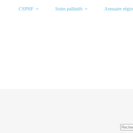
Passer
au
CSPHF
Soins palliatifs
Annuaire régio
contenu
Aucun