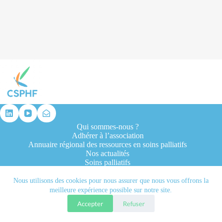
résultat
Qui sommes-nous ?
Adhérer à l’association
Annuaire régional des ressources en soins palliatifs
Nos actualités
Soins palliatifs
Formation et recherche
Ressources professionnelles
Nous utilisons des cookies pour nous assurer que nous vous offrons la
Contacts
meilleure expérience possible sur notre site.
Accepter
Refuser
Tous droits réservés © 2026 - CSPHF - Réalisé par l'agence
Let it be