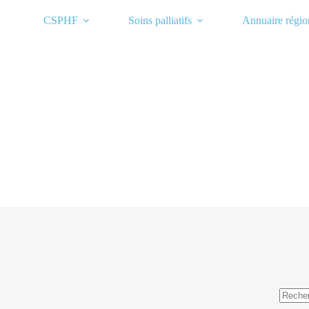
Passer
au
CSPHF
Soins palliatifs
Annuaire régio
contenu
Aucun